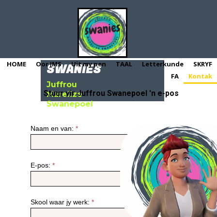
HOME
Oor JMS
Uit my pen
TAAL
Letterkunde
SKRYF
SWANIES
FA
Kontak
Juffrou
Stuur vir Juffrou Swanepoel 'n e-pos
Marelize
Swanepoel
Naam en van:
*
E-pos:
*
Skool waar jy werk:
*